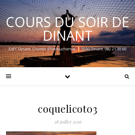
COURS DU SOIR DE
DINANT
EAFC Dinant. Chemin d'Herbuchenne, 1. 5500 Dinant. 082 21 30 60
coquelicot03
28 juillet 2016