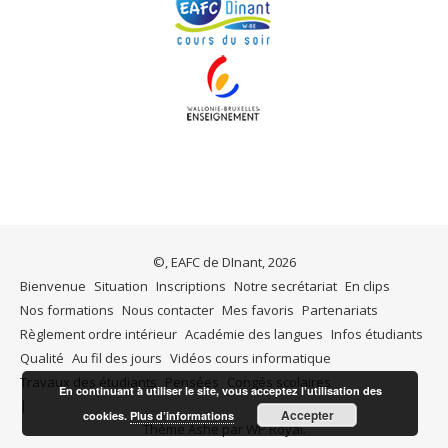
©, EAFC de DInant, 2026
Bienvenue
Situation
Inscriptions
Notre secrétariat
En clips
Nos formations
Nous contacter
Mes favoris
Partenariats
Règlement ordre intérieur
Académie des langues
Infos étudiants
Qualité
Au fil des jours
Vidéos cours informatique
Travaux des étudiants
Pensées
Congés scolaires
En continuant à utiliser le site, vous acceptez l’utilisation des
Accepter
cookies.
Plus d’informations
Thème Ashe par
WP Royal
.