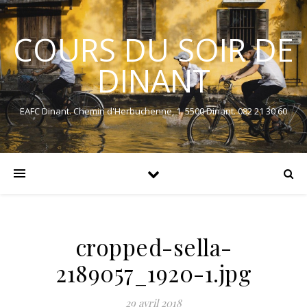
COURS DU SOIR DE
DINANT
EAFC Dinant. Chemin d'Herbuchenne, 1. 5500 Dinant. 082 21 30 60
cropped-sella-
2189057_1920-1.jpg
29 avril 2018