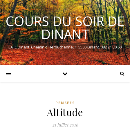
COURS DU SOIR DE
DINANT
EAFC Dinant. Chemin d'Herbuchenne, 1. 5500 Dinant. 082 21 30 60
PENSÉES
Altitude
21 juillet 2016