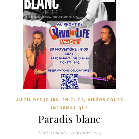
,
,
AU FIL DES JOURS
EN CLIPS
VIDÉOS COURS
INFORMATIQUE
Paradis blanc
EAFC Dinant
/
20 octobre 2025