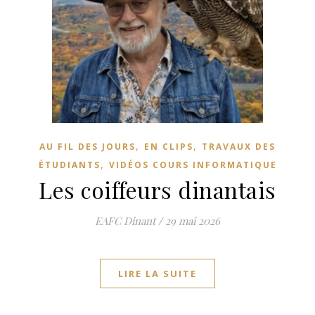
,
,
AU FIL DES JOURS
EN CLIPS
TRAVAUX DES
,
ÉTUDIANTS
VIDÉOS COURS INFORMATIQUE
Les coiffeurs dinantais
EAFC Dinant
/
29 mai 2026
LIRE LA SUITE