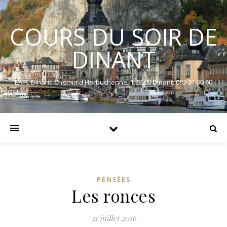
COURS DU SOIR DE
DINANT
EAFC Dinant. Chemin d'Herbuchenne, 1. 5500 Dinant. 082 21 30 60
PENSÉES
Les ronces
21 juillet 2016