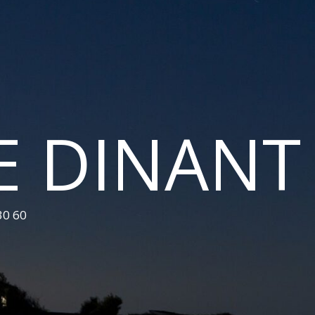
E DINANT
30 60