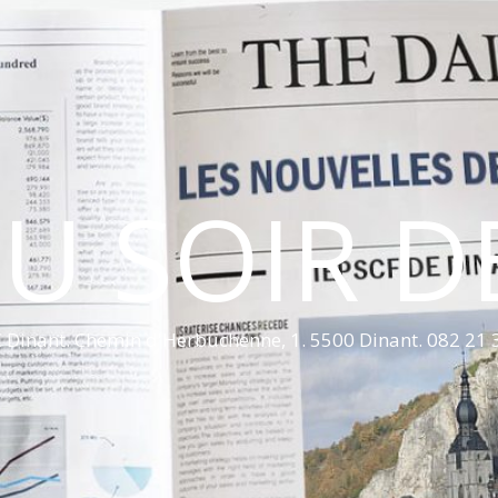
U SOIR D
 Dinant. Chemin d'Herbuchenne, 1. 5500 Dinant. 082 21 