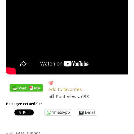
Add to favorites
Post Views:
693
Partager cet article:
WhatsApp
E-mail
Par
EAFC Dinant