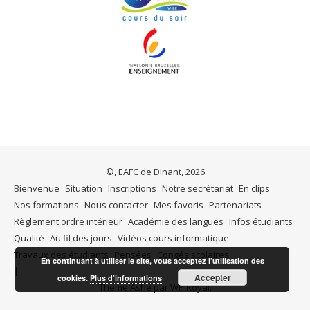
©, EAFC de DInant, 2026
Bienvenue
Situation
Inscriptions
Notre secrétariat
En clips
Nos formations
Nous contacter
Mes favoris
Partenariats
Règlement ordre intérieur
Académie des langues
Infos étudiants
Qualité
Au fil des jours
Vidéos cours informatique
Travaux des étudiants
Pensées
Congés scolaires
En continuant à utiliser le site, vous acceptez l’utilisation des
Accepter
cookies.
Plus d’informations
Thème Ashe par
WP Royal
.