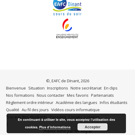
©, EAFC de DInant, 2026
Bienvenue
Situation
Inscriptions
Notre secrétariat
En clips
Nos formations
Nous contacter
Mes favoris
Partenariats
Règlement ordre intérieur
Académie des langues
Infos étudiants
Qualité
Au fil des jours
Vidéos cours informatique
Travaux des étudiants
Pensées
Congés scolaires
En continuant à utiliser le site, vous acceptez l’utilisation des
Accepter
cookies.
Plus d’informations
Thème Ashe par
WP Royal
.