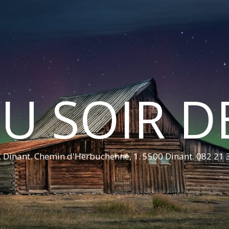
U SOIR D
 Dinant. Chemin d'Herbuchenne, 1. 5500 Dinant. 082 21 