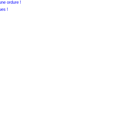
une ordure !
ues !