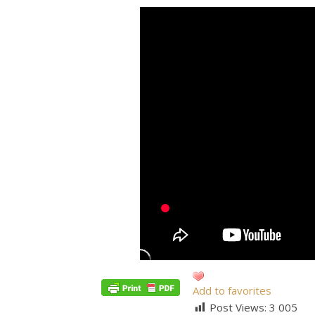
Add to favorites
Post Views:
3 005