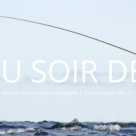
U SOIR D
 Dinant. Chemin d'Herbuchenne, 1. 5500 Dinant. 082 21 