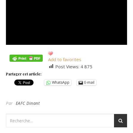
Add to favorites
Post Views:
4 875
Partager cet article:
WhatsApp
E-mail
Par
EAFC Dinant