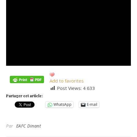
Add to favorites
Post Views:
4 633
Partager cet article:
WhatsApp
E-mail
Par
EAFC Dinant