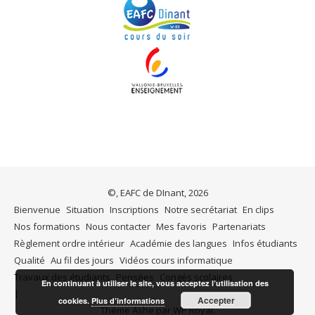
©, EAFC de DInant, 2026
Bienvenue
Situation
Inscriptions
Notre secrétariat
En clips
Nos formations
Nous contacter
Mes favoris
Partenariats
Règlement ordre intérieur
Académie des langues
Infos étudiants
Qualité
Au fil des jours
Vidéos cours informatique
Travaux des étudiants
Pensées
Congés scolaires
En continuant à utiliser le site, vous acceptez l’utilisation des
Accepter
cookies.
Plus d’informations
Thème Ashe par
WP Royal
.