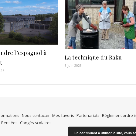
ndre l’espagnol à
La technique du Raku
t
8 juin 2023
025
formations
Nous contacter
Mes favoris
Partenariats
Règlement ordre i
Pensées
Congés scolaires
En continuant à utiliser le site, vous a