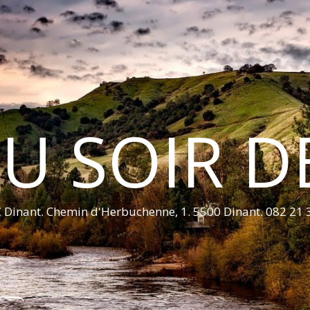
U SOIR D
 Dinant. Chemin d'Herbuchenne, 1. 5500 Dinant. 082 21 